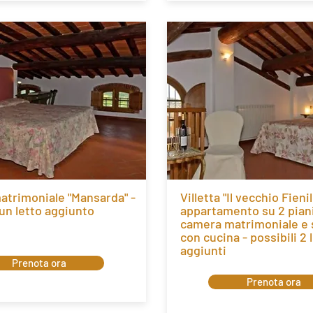
trimoniale "Mansarda" -
Villetta "Il vecchio Fienil
 un letto aggiunto
appartamento su 2 pian
camera matrimoniale e 
con cucina - possibili 2 l
aggiunti
Prenota ora
Prenota ora