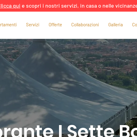
licca qui
e scopri i nostri servizi, in casa o nelle vicinanz
rtamenti
Servizi
Offerte
Collaborazioni
Galleria
Co
orante I Sette B