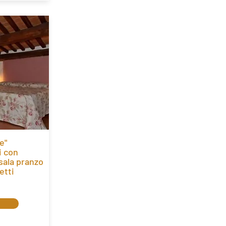
e"
i con
sala pranzo
etti