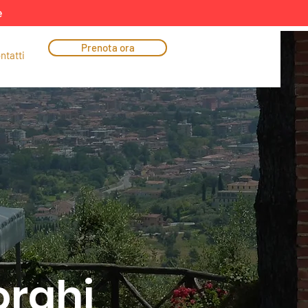
e
Prenota ora
ntatti
orghi