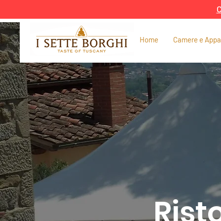
C
Home
Camere e Appa
Rist