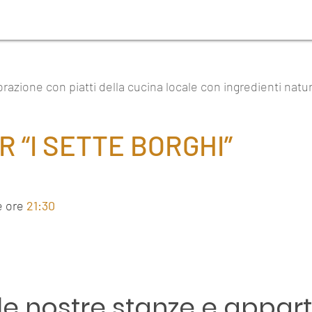
razione con piatti della cucina locale con ingredienti natura
R “I SETTE BORGHI”
e ore
21:30
 le nostre stanze e appar