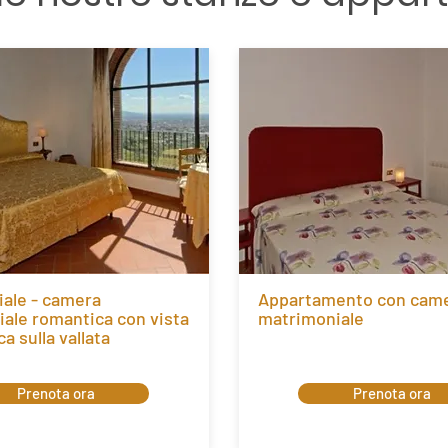
iale - camera
Appartamento con cam
ale romantica con vista
matrimoniale
a sulla vallata
Prenota ora
Prenota ora