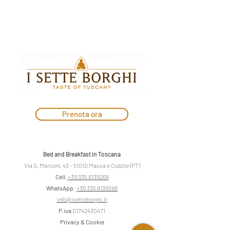
Prenota ora
Bed and Breakfast in Toscana
Via G. Marconi,
43 - 51010
Massa e Cozzile (PT)
Cell.
+39 335 6139268
WhatsApp
:
+39 335 6139268
info@isetteborghi.it
P.iva
01742430471
Privacy & Cookie